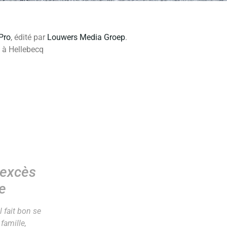
Pro
, édité par
Louwers Media Groep
.
é à Hellebecq
 excès
e
l fait bon se
famille,