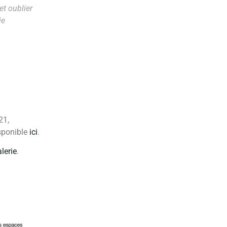
et oublier
ie
21,
sponible
ici
.
lerie
.